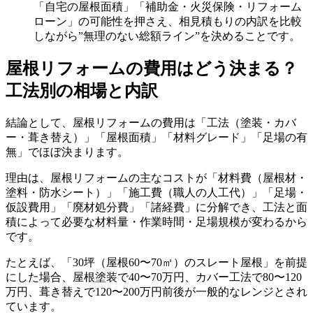
「自宅の屋根面積」「補助金・火災保険・リフォーム
ローン」の可能性を押さえ、相見積もりの内訳を比較
しながら”無理のない総額ライン”を決めることです。
屋根リフォームの費用はどう決まる？
工法別の相場と内訳
結論として、屋根リフォームの費用は「工法（塗装・カバ
ー・葺き替え）」「屋根面積」「材料グレード」「足場の有
無」でほぼ決まります。
理由は、屋根リフォームの主なコストが「材料費（屋根材・
塗料・防水シート）」「施工費（職人の人工代）」「足場・
仮設費用」「廃材処分費」「諸経費」に分解でき、工法と面
積によって必要な材料量・作業時間・足場規模が変わるから
です。
たとえば、「30坪（屋根60〜70㎡）のスレート屋根」を前提
にした場合、屋根塗装で40〜70万円、カバー工法で80〜120
万円、葺き替えで120〜200万円前後が一般的なレンジとされ
ています。