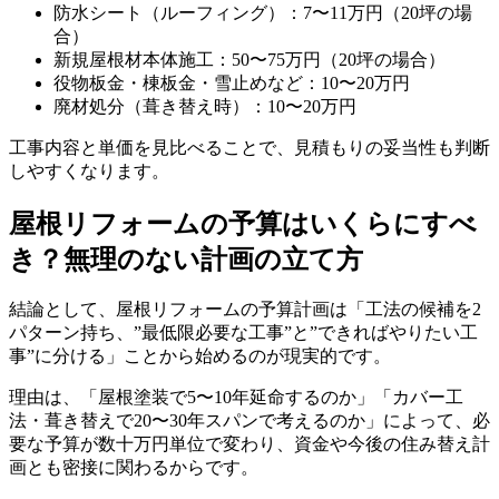
防水シート（ルーフィング）：7〜11万円（20坪の場
合）
新規屋根材本体施工：50〜75万円（20坪の場合）
役物板金・棟板金・雪止めなど：10〜20万円
廃材処分（葺き替え時）：10〜20万円
工事内容と単価を見比べることで、見積もりの妥当性も判断
しやすくなります。
屋根リフォームの予算はいくらにすべ
き？無理のない計画の立て方
結論として、屋根リフォームの予算計画は「工法の候補を2
パターン持ち、”最低限必要な工事”と”できればやりたい工
事”に分ける」ことから始めるのが現実的です。
理由は、「屋根塗装で5〜10年延命するのか」「カバー工
法・葺き替えで20〜30年スパンで考えるのか」によって、必
要な予算が数十万円単位で変わり、資金や今後の住み替え計
画とも密接に関わるからです。