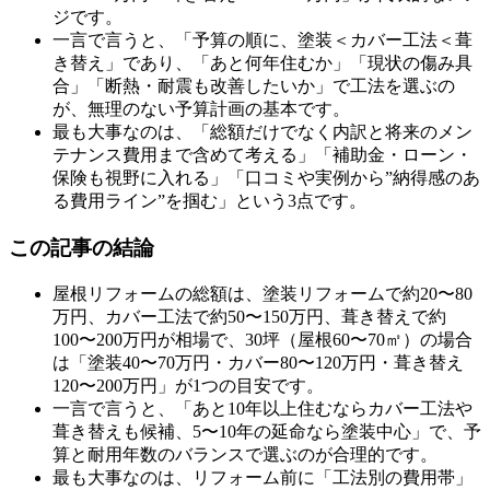
ジです。
一言で言うと、「予算の順に、塗装＜カバー工法＜葺
き替え」であり、「あと何年住むか」「現状の傷み具
合」「断熱・耐震も改善したいか」で工法を選ぶの
が、無理のない予算計画の基本です。
最も大事なのは、「総額だけでなく内訳と将来のメン
テナンス費用まで含めて考える」「補助金・ローン・
保険も視野に入れる」「口コミや実例から”納得感のあ
る費用ライン”を掴む」という3点です。
この記事の結論
屋根リフォームの総額は、塗装リフォームで約20〜80
万円、カバー工法で約50〜150万円、葺き替えで約
100〜200万円が相場で、30坪（屋根60〜70㎡）の場合
は「塗装40〜70万円・カバー80〜120万円・葺き替え
120〜200万円」が1つの目安です。
一言で言うと、「あと10年以上住むならカバー工法や
葺き替えも候補、5〜10年の延命なら塗装中心」で、予
算と耐用年数のバランスで選ぶのが合理的です。
最も大事なのは、リフォーム前に「工法別の費用帯」