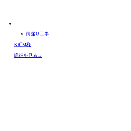
雨漏り工事
K町M様
詳細を見る→