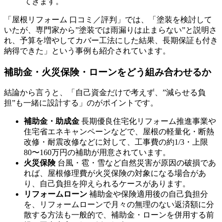
てきます。
「屋根リフォーム 口コミ／評判」では、「塗装を検討して
いたが、専門家から”塗装では雨漏りは止まらない”と説明さ
れ、予算を増やしてカバー工法にした結果、長期保証も付き
納得できた」という事例も紹介されています。
補助金・火災保険・ローンをどう組み合わせるか
結論から言うと、「自己資金だけで考えず、”減らせる負
担”も一緒に設計する」のがポイントです。
補助金・助成金
長期優良住宅化リフォーム推進事業や
住宅省エネキャンペーンなどで、屋根の軽量化・断熱
改修・耐震改修などに対して、工事費の約1/3・上限
80〜160万円の補助が用意されています。
火災保険
台風・雹・雪など自然災害が原因の破損であ
れば、屋根修理費が火災保険の対象になる場合があ
り、自己負担を抑えられるケースがあります。
リフォームローン
補助金や保険適用後の自己負担分
を、リフォームローンで月々の無理のない返済額に分
散する方法も一般的で、補助金・ローンを併用する前