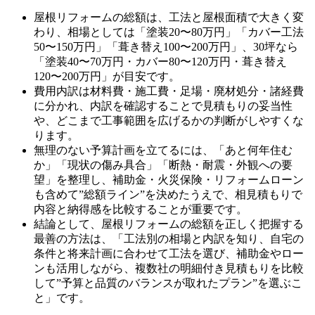
屋根リフォームの総額は、工法と屋根面積で大きく変
わり、相場としては「塗装20〜80万円」「カバー工法
50〜150万円」「葺き替え100〜200万円」、30坪なら
「塗装40〜70万円・カバー80〜120万円・葺き替え
120〜200万円」が目安です。
費用内訳は材料費・施工費・足場・廃材処分・諸経費
に分かれ、内訳を確認することで見積もりの妥当性
や、どこまで工事範囲を広げるかの判断がしやすくな
ります。
無理のない予算計画を立てるには、「あと何年住む
か」「現状の傷み具合」「断熱・耐震・外観への要
望」を整理し、補助金・火災保険・リフォームローン
も含めて”総額ライン”を決めたうえで、相見積もりで
内容と納得感を比較することが重要です。
結論として、屋根リフォームの総額を正しく把握する
最善の方法は、「工法別の相場と内訳を知り、自宅の
条件と将来計画に合わせて工法を選び、補助金やロー
ンも活用しながら、複数社の明細付き見積もりを比較
して”予算と品質のバランスが取れたプラン”を選ぶこ
と」です。