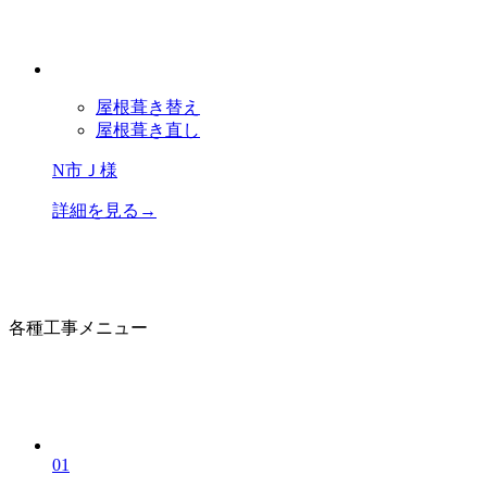
屋根葺き替え
屋根葺き直し
N市Ｊ様
詳細を見る→
各種工事メニュー
01