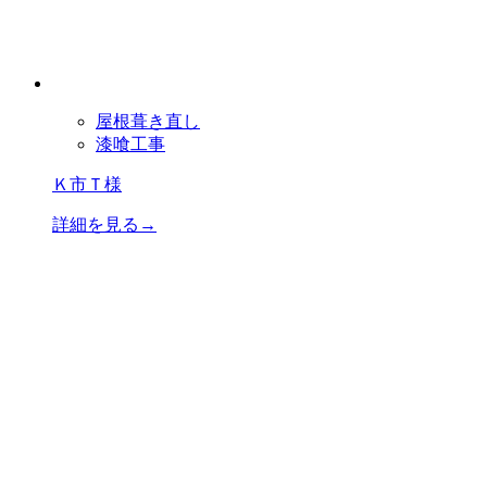
屋根葺き直し
漆喰工事
Ｋ市Ｔ様
詳細を見る→