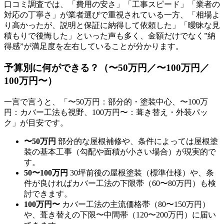
口コミ調査では、「費用の安さ」「工事スピード」「業者の
対応の丁寧さ」が業者選びで重視されている一方、「相場よ
り高かったが、説明と保証に納得して依頼した」「曖昧な見
積もりで後悔した」といった声も多く、金額だけでなく”納
得感”が満足度を左右していることが分かります。
予算別に何ができる？（〜50万円／〜100万円／
100万円〜）
一言で言うと、「〜50万円：部分的・塗装中心、〜100万
円：カバー工法も視野、100万円〜：葺き替え・外装パッ
ク」が目安です。
〜50万円
部分的な屋根補修や、条件によっては屋根塗
装の基本工事（勾配や面積が小さい場合）が現実的で
す。
50〜100万円
30坪前後の屋根塗装（標準仕様）や、条
件が良ければカバー工法の下限帯（60〜80万円）も検
討できます。
100万円〜
カバー工法の主流価格帯（80〜150万円）
や、葺き替えの下限〜中間帯（120〜200万円）に届い