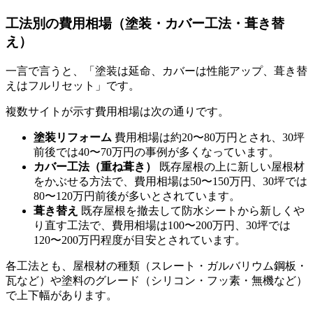
工法別の費用相場（塗装・カバー工法・葺き替
え）
一言で言うと、「塗装は延命、カバーは性能アップ、葺き替
えはフルリセット」です。
複数サイトが示す費用相場は次の通りです。
塗装リフォーム
費用相場は約20〜80万円とされ、30坪
前後では40〜70万円の事例が多くなっています。
カバー工法（重ね葺き）
既存屋根の上に新しい屋根材
をかぶせる方法で、費用相場は50〜150万円、30坪では
80〜120万円前後が多いとされています。
葺き替え
既存屋根を撤去して防水シートから新しくや
り直す工法で、費用相場は100〜200万円、30坪では
120〜200万円程度が目安とされています。
各工法とも、屋根材の種類（スレート・ガルバリウム鋼板・
瓦など）や塗料のグレード（シリコン・フッ素・無機など）
で上下幅があります。