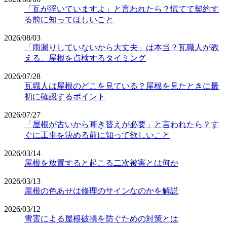
「瓦が浮いていますよ」と言われたら？慌てて契約す
る前に知ってほしいこと
2026/08/03
「雨漏りしていないから大丈夫」は本当？瓦職人が教
える、屋根を点検するタイミング
2026/07/28
瓦職人は屋根のどこを見ている？屋根を見たときに最
初に確認するポイント
2026/07/27
「屋根が古いから葺き替えが必要」と言われたら？す
ぐに工事を決める前に知って欲しいこと
2026/03/14
屋根を放置すると起こる二次被害とは何か
2026/03/13
屋根の色あせは修理のサインなのかを解説
2026/03/12
雪害による屋根破損を防ぐための対策とは