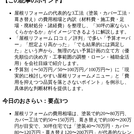
【この記事のポイント】
屋根リフォームの代表的な3工法（塗装・カバー工法・
葺き替え）の費用相場と内訳（材料費・施工費・足
場・廃材処分・諸経費）を整理し、「30坪の家ならい
くらかかるか」がイメージできるように解説します。
「屋根リフォーム 口コミ／評判」で多い「予算オーバ
ー」「想定より高かった」「でも結果的には満足し
た」という声から、無理のない予算計画の立て方（優
先順位の決め方・工事範囲の調整・ローン・補助金活
用）を会社目線で紹介します。
予算別（〜50万円／50〜100万円／100万円〜）に「現
実的に検討しやすい屋根リフォームメニュー」と「費
用を抑えつつ品質を落とさないポイント」を例示し、
具体的な判断材料を提供します。
今日のおさらい：要点3つ
屋根リフォームの費用相場は、塗装で約20〜80万円、
カバー工法で約50〜150万円、葺き替えで約100〜200万
円が目安で、30坪住宅では「塗装40〜70万円・カバー
80〜120万円・葺き替え120〜200万円」が代表的なレン