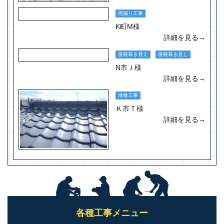
雨漏り工事
K町M様
詳細を見る→
屋根葺き替え
屋根葺き直し
N市Ｊ様
詳細を見る→
漆喰工事
Ｋ市Ｔ様
詳細を見る→
各種工事メニュー