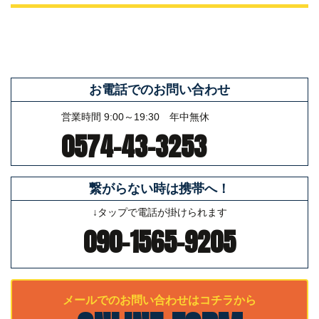
屋根を放置すると起こる二次被害とは何か
CONTACT
2026/03/13
ご相談・お問い合わせ、お待ちしています
屋根の色あせは修理のサインなのかを解説
お電話でのお問い合わせ
2026/03/12
営業時間 9:00～19:30 年中無休
雪害による屋根破損を防ぐための対策とは
0574-43-3253
2026/03/11
台風後に確認すべき屋根のチェックポイント
繋がらない時は携帯へ！
2026/03/10
↓タップで電話が掛けられます
屋根裏にカビが発生する原因と対策方法
090-1565-9205
2026/03/09
漆喰剥がれが招く被害と早期補修の重要性
メールでの
お問い合わせはコチラから