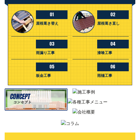
01
02
屋根葺き替え
屋根葺き直し
03
04
雨漏り工事
漆喰工事
05
06
板金工事
雨樋工事