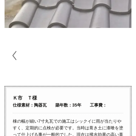
Ｋ市 Ｔ様
仕様素材：陶器瓦 築年数：35年 工事費：
棟の幅が細い7寸丸瓦での施工はシックイに雨が当たりや
すく、定期的に点検が必要です。当時は葺き土に漆喰を塗
って仕上げる事が一般的でした。現在は撥水効果の高い葺