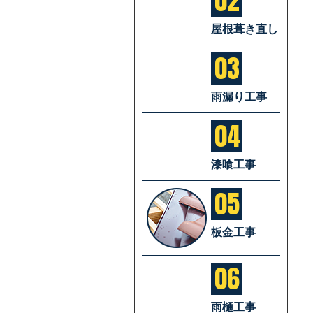
02
屋根葺き直し
03
雨漏り工事
04
漆喰工事
05
板金工事
06
雨樋工事