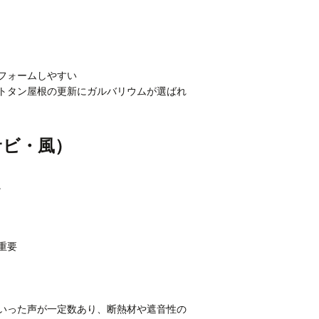
）
フォームしやすい
トタン屋根の更新にガルバリウムが選ばれ
サビ・風）
。
重要
いった声が一定数あり、断熱材や遮音性の