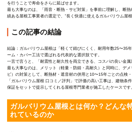
を行うことで寿命をさらに延ばせます。
最も大事なのは、「雨音・断熱・サビ対策」を事前に理解し、断熱
績ある屋根工事業者の選定で、”長く快適に使えるガルバリウム屋根
この記事の結論
結論：ガルバリウム屋根は「軽くて錆びにくく、耐用年数25〜35
ーム・カバー工法で選ばれる代表的な選択肢です。
一言で言うと、「耐震性と耐久性を両立できる、コスパの良い金属
最も大事なのは、メリット（軽量・防錆・高耐久）と同時に、デメ
ビ）の対策として、断熱材・遮音材の併用と10〜15年ごとの点検
「ガルバリウム屋根 口コミ／評判」で評価の高い工事は、建物条
保証をセットで提示してくれる屋根専門業者が施工したケースです
ガルバリウム屋根とは何か？どんな
れているのか