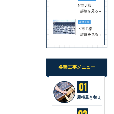
N市Ｊ様
詳細を見る→
漆喰工事
Ｋ市Ｔ様
詳細を見る→
各種工事メニュー
01
屋根葺き替え