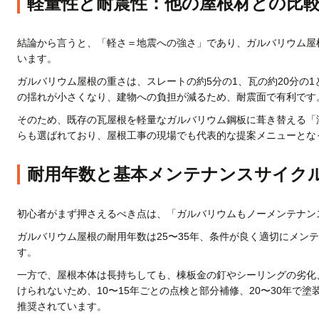
軽量性と耐震性：他の屋根材との比
結論から言うと、「軽さ＝地震への強さ」であり、ガルバリウム屋
います。
ガルバリウム屋根の重さは、スレートの約5分の1、瓦の約20分の
の揺れが小さくなり、建物への負担が減るため、耐震面で有利です
そのため、既存の瓦屋根を軽量なガルバリウム鋼板に葺き替える「
らも選ばれており、屋根工事の現場でも代表的な提案メニューとな
耐用年数と基本メンテナンスサイク
初心者がまず押さえるべき点は、「ガルバリウムもノーメンテナン
ガルバリウム屋根の耐用年数は25〜35年、条件が良く適切にメンテ
す。
一方で、屋根本体は長持ちしても、棟板金の釘やシーリングの劣化
けられないため、10〜15年ごとの点検と部分補修、20〜30年で
推奨されています。