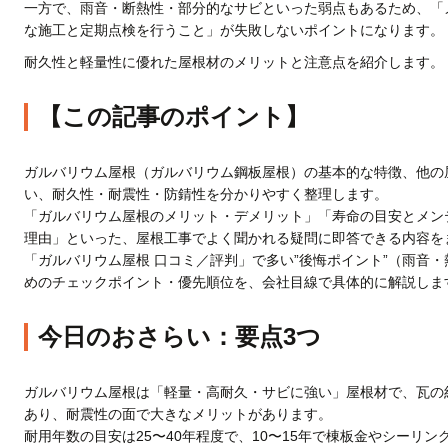
一方で、雨音・断熱性・部分的なサビといった弱点もあるため、「
な施工と定期点検を行うこと」が失敗しないポイントになります。
耐久性と軽量性に優れた屋根材のメリットと注意点を紹介します。
【この記事のポイント】
ガルバリウム屋根（ガルバリウム鋼板屋根）の基本的な特徴、他の
い、耐久性・耐震性・防錆性を分かりやすく整理します。
「ガルバリウム屋根のメリット・デメリット」「寿命の目安とメン
理由」といった、屋根工事でよく聞かれる疑問に即答できる内容を
「ガルバリウム屋根 口コミ／評判」で多い”後悔ポイント”（雨音
めのチェックポイント・優先順位を、会社目線で具体的に解説しま
今日のおさらい：要点3つ
ガルバリウム屋根は「軽量・高耐久・サビに強い」屋根材で、瓦の約
あり、耐震性の面で大きなメリットがあります。
耐用年数の目安は25〜40年程度で、10〜15年で棟板金やシーリン