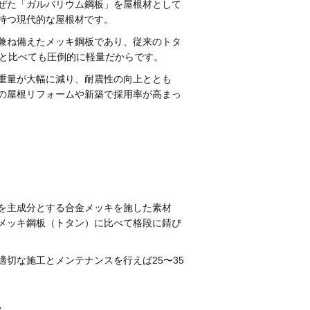
ぜた「ガルバリウム鋼板」を屋根材として
持つ現代的な屋根材です。
兼ね備えたメッキ鋼板であり、従来のトタ
トと比べても圧倒的に軽量だからです。
重量が大幅に減り、耐震性の向上ととも
の屋根リフォームや新築で採用率が高まっ
を主成分とする合金メッキを施した素材
メッキ鋼板（トタン）に比べて格段に錆び
切な施工とメンテナンスを行えば25〜35