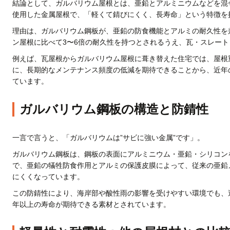
結論として、ガルバリウム屋根とは、亜鉛とアルミニウムなどを混
使用した金属屋根で、「軽くて錆びにくく、長寿命」という特徴を
理由は、ガルバリウム鋼板が、亜鉛の防食機能とアルミの耐久性を
ン屋根に比べて3〜6倍の耐久性を持つとされるうえ、瓦・スレー
例えば、瓦屋根からガルバリウム屋根に葺き替えた住宅では、屋根
に、長期的なメンテナンス頻度の低減を期待できることから、近年
ています。
ガルバリウム鋼板の構造と防錆性
一言で言うと、「ガルバリウムは”サビに強い金属”です」。
ガルバリウム鋼板は、鋼板の表面にアルミニウム・亜鉛・シリコン
で、亜鉛の犠牲防食作用とアルミの保護皮膜によって、従来の亜鉛
にくくなっています。
この防錆性により、海岸部や酸性雨の影響を受けやすい環境でも、適
年以上の寿命が期待できる素材とされています。