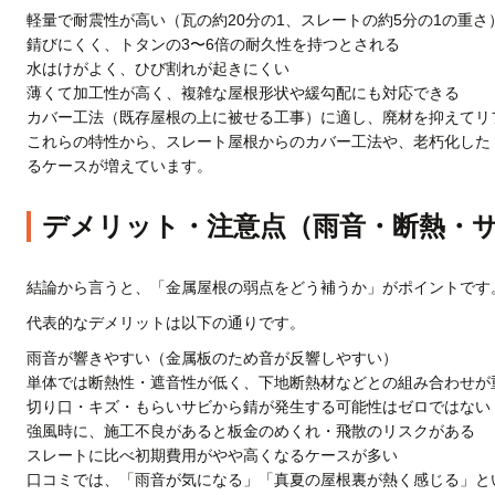
軽量で耐震性が高い（瓦の約20分の1、スレートの約5分の1の重さ
錆びにくく、トタンの3〜6倍の耐久性を持つとされる
水はけがよく、ひび割れが起きにくい
薄くて加工性が高く、複雑な屋根形状や緩勾配にも対応できる
カバー工法（既存屋根の上に被せる工事）に適し、廃材を抑えてリ
これらの特性から、スレート屋根からのカバー工法や、老朽化した
るケースが増えています。
デメリット・注意点（雨音・断熱・
結論から言うと、「金属屋根の弱点をどう補うか」がポイントです
代表的なデメリットは以下の通りです。
雨音が響きやすい（金属板のため音が反響しやすい）
単体では断熱性・遮音性が低く、下地断熱材などとの組み合わせが
切り口・キズ・もらいサビから錆が発生する可能性はゼロではない
強風時に、施工不良があると板金のめくれ・飛散のリスクがある
スレートに比べ初期費用がやや高くなるケースが多い
口コミでは、「雨音が気になる」「真夏の屋根裏が熱く感じる」と