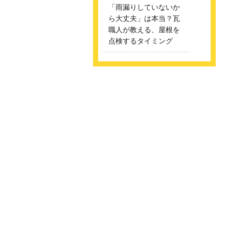
「雨漏りしていないか
ら大丈夫」は本当？瓦
職人が教える、屋根を
点検するタイミング
2026/07/28
瓦職人は屋根のどこを
見ている？屋根を見た
ときに最初に確認する
ポイント
2026/07/27
「屋根が古いから葺き
替えが必要」と言われ
たら？すぐに工事を決
める前に知って欲しい
こと
2026/03/14