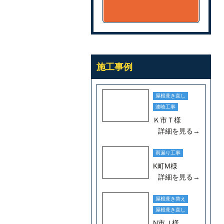
施工事例
屋根葺き直し
漆喰工事
Ｋ市Ｔ様
詳細を見る→
雨漏り工事
K町M様
詳細を見る→
屋根葺き替え
屋根葺き直し
N市Ｊ様