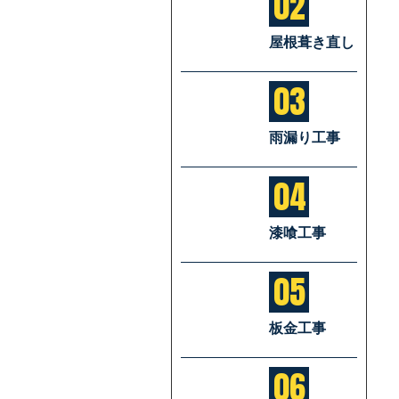
02
屋根葺き直し
03
雨漏り工事
04
漆喰工事
05
板金工事
06