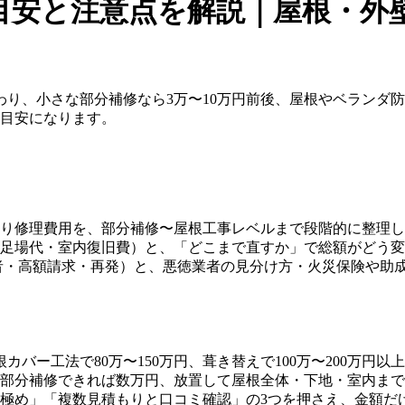
目安と注意点を解説｜屋根・外
り、小さな部分補修なら3万〜10万円前後、屋根やベランダ防
が目安になります。
り修理費用を、部分補修〜屋根工事レベルまで段階的に整理し
足場代・室内復旧費）と、「どこまで直すか」で総額がどう変
者・高額請求・再発）と、悪徳業者の見分け方・火災保険や助
カバー工法で80万〜150万円、葺き替えで100万〜200万
部分補修できれば数万円、放置して屋根全体・下地・室内まで傷
極め」「複数見積もりと口コミ確認」の3つを押さえ、金額だけ