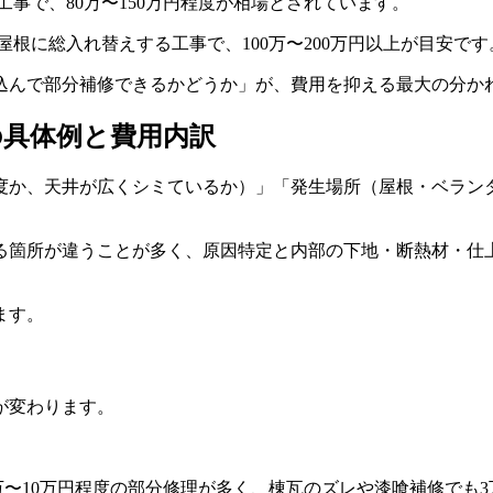
事で、80万〜150万円程度が相場とされています。
根に総入れ替えする工事で、100万〜200万円以上が目安です
込んで部分補修できるかどうか」が、費用を抑える最大の分か
の具体例と費用内訳
か、天井が広くシミているか）」「発生場所（屋根・ベランダ
る箇所が違うことが多く、原因特定と内部の下地・断熱材・仕
ます。
が変わります。
万〜10万円程度の部分修理が多く、棟瓦のズレや漆喰補修でも3