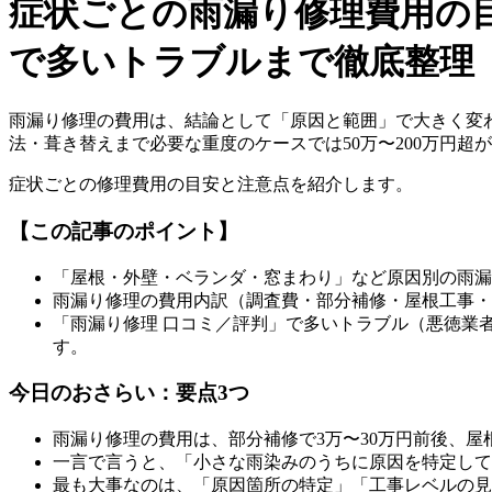
症状ごとの雨漏り修理費用の
で多いトラブルまで徹底整理
雨漏り修理の費用は、結論として「原因と範囲」で大きく変わ
法・葺き替えまで必要な重度のケースでは50万〜200万円超
症状ごとの修理費用の目安と注意点を紹介します。
【この記事のポイント】
「屋根・外壁・ベランダ・窓まわり」など原因別の雨漏
雨漏り修理の費用内訳（調査費・部分補修・屋根工事・
「雨漏り修理 口コミ／評判」で多いトラブル（悪徳業
す。
今日のおさらい：要点3つ
雨漏り修理の費用は、部分補修で3万〜30万円前後、屋根
一言で言うと、「小さな雨染みのうちに原因を特定して
最も大事なのは、「原因箇所の特定」「工事レベルの見