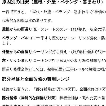
原因別の目安（屋根・外壁・ベランダ・窓まわり）
一言で言うと、「屋根・外壁・ベランダ・窓まわりで”単価の
代表的な相場は次の通りです。
屋根からの雨漏り
瓦・スレートのズレ・ひび割れ・板金の浮き
ベランダ・バルコニー
手すり壁のひび・シーリング劣化・防水
ます。
外壁からの雨漏り
シーリング打ち替え・ひび割れ補修で5万〜
窓・サッシまわり
コーキング打ち替えや水切り板金補修などの部
雨漏り修理全体としては、被害範囲と工事レベルで極端に幅
部分補修と全面改修の費用レンジ
結論から言うと、「部分補修は1万〜30万円、全面改修は50万
部分補修（局所的な雨漏り対策）
棟板金補修・割れた瓦の差