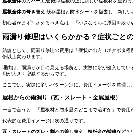
屋根全体のカバー工法
既存屋根の上に新しい屋根材を重ねる工
屋根全体の葺き替え
既存屋根と防水シートを撤去し、新しい屋
初心者がまず押さえるべき点は、「小さなうちに原因を絞り
雨漏り修理はいくらかかる？症状ごと
結論として、雨漏り修理の費用は「症状の出方（ポタポタ程度
倍以上変わります。
理由は、雨漏りが目に見える場所と、実際に水が侵入してい
用が大きく増減するからです。
ここでは、実際に多いパターン別に、費用イメージを整理し
屋根からの雨漏り（瓦・スレート・金属屋根）
一言で言うと、「屋根材と防水層のどこまで治すか」で費用
代表的な費用イメージは次の通りです。
瓦・スレートのズレ・割れの差し替え、棟板金の補修など
3